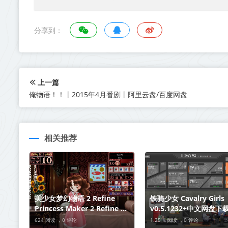
分享到：
上一篇
俺物语！！丨2015年4月番剧丨阿里云盘/百度网盘
相关推荐
美少女梦幻物语 2 Refine
铁骑少女 Cavalry Girls
Princess Maker 2 Refine 中
v0.5.1232+中文网盘下
文网盘下载
624 阅读 ，
0 评论
1.25 K 阅读 ，
0 评论