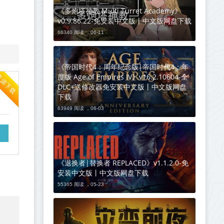
《多炮塔神教 Multi Turret Academy》
v0.9.86.22-免安装中文版丨中文版网盘下载
66340 阅读 ，
06-11
《帝国时代4：周年纪念版|帝国时代4：年
度版 Age of Empires IV》v16.2.10604-全
资源下载
DLC+送修改器免安装中文版丨中文版网盘
下载
63949 阅读 ，
06-03
《退换者|替换者 REPLACED》v1.1.2.0-免
安装中文版丨中文版网盘下载
55365 阅读 ，
05-23