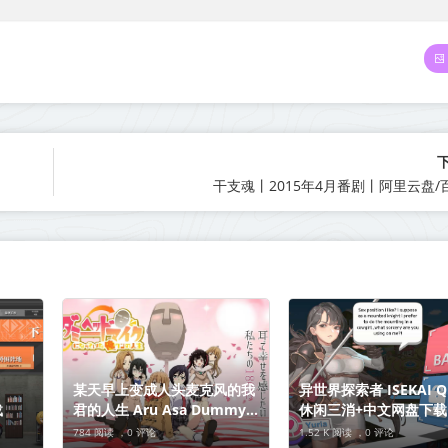
干支魂丨2015年4月番剧丨阿里云盘/
某天早上变成人头麦克风的我
异世界探索者 ISEKAI QUEST
载
君的人生 Aru Asa Dummy
休闲三消+中文网盘下载
Head Mike ni Natte Ita
784 阅读 ，
0 评论
1.52 K 阅读 ，
0 评论