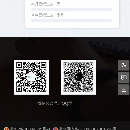
本月已经过去
天
今年已经过去
个月
微信公众号、QQ群
浙ICP备20004549号-4
浙公网安备 33018302001516号
.