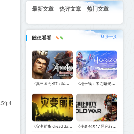
最新文章
热评文章
热门文章
换一换
随便看看
《真三国无双7：猛将传完全版 DYNASTY WARRIORS 7: Xtreme Legends Complete Edition》Build.3602035-免安装中文版【PC/手机双端】丨中文版
《地平线：零之曙光重制版 Horizon Zero Dawn Remastered》v1.5.89.0-送修改器丨中文版网盘下载
5年4
《灾变前夜 dread dawn》v20260530-免安装中文版丨中文版网盘下载
《使命召唤17 黑色行动 冷战 Call of Duty: Black Ops Cold War》v1.34.1.15931218-全DLC+送修改器丨中文版网盘下载