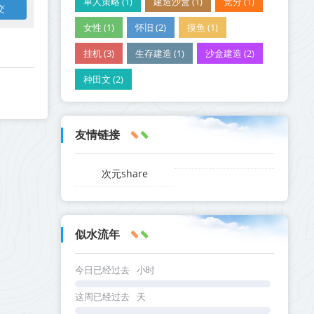
单人策略 (1)
建造沙盒 (1)
竞分 (1)
女性 (1)
怀旧 (2)
摸鱼 (1)
挂机 (3)
生存建造 (1)
沙盒建造 (2)
种田文 (2)
友情链接
次元share
似水流年
今日已经过去
小时
这周已经过去
天