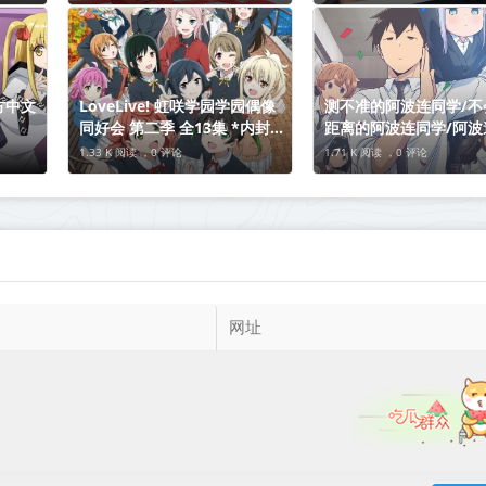
Ore-kun no Jinsei0 1-12合
集 1080p 简体 2022十月新番
方中文
LoveLive! 虹咲学园学园偶像
测不准的阿波连同学/不
同好会 第二季 全13集 *内封
距离的阿波连同学/阿波
简繁英多国软字幕*2022年4月
ははかれない | 01-12
1.33 K 阅读 ，
0 评论
1.71 K 阅读 ，
0 评论
新番
+簡繁英字幕】2022年