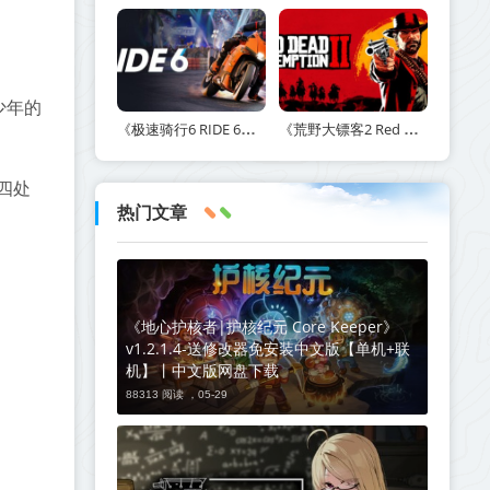
少年的
《极速骑行6 RIDE 6》v20260511-免安装中文版丨中文版网盘下载
《荒野大镖客2 Red Dead Redemption 2》v1491.50-打包mod+送修改器丨中文版网盘下载
四处
热门文章
《地心护核者|护核纪元 Core Keeper》
v1.2.1.4-送修改器免安装中文版【单机+联
机】丨中文版网盘下载
88313 阅读 ，
05-29