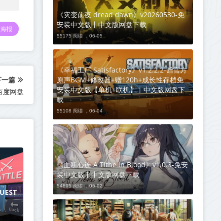
《灾变前夜 dread dawn》v20260530-免
安装中文版丨中文版网盘下载
海报
55175 阅读 ，
06-05
《幸福工厂 Satisfactory》v1.2.2.2-赠官方
原声BGM+修改器+赠120h+成长性存档免
下一篇
安装中文版【单机+联机】丨中文版网盘下
百度网盘
载
55108 阅读 ，
06-04
《血断心连 A Tithe in Blood》v1.0.3-免安
装中文版丨中文版网盘下载
54895 阅读 ，
06-02