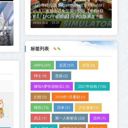
《超市模拟器 Supermarket Simulator》
v1.3.1-送修改器免安装中文版【单机+联
机】【PC/手机双端】丨中文版网盘下载
49301 阅读 ，
05-25
会拿捏
連さん
【日语
4月新番
标签列表
ARPG (47)
后宫 (57)
体育 (6)
绅士 (9)
恶搞 (2)
哆啦A梦牧场物语2 (8)
2021年动画 (156)
幻想 (5)
2018年1月番剧 (1)
模拟 (73)
日本 (1)
少女漫画 (1)
武士 (1)
第一人称射击 (23)
信仰 (1)