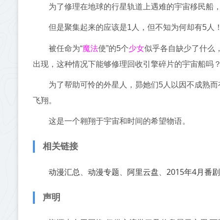
为了修理在地球的行星轨道上遇难的宇宙移民船
但是聚集起来的应该是1人，但不知为何却有5人
魔法
少女
被任命为“
使”的5个
似乎各自缺少了什么
出现，这种情况下能够修理回收引擎碎片的宇宙船吗
为了帮助可怜的外星人，昴她们5人以因不成熟
飞翔。
这是一个翱翔于宇宙和时间的希望物语。
相关链接
动漫汇总
动漫专题
阿里云盘
2015年4月番剧
、
、
、
声明