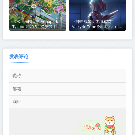
《水上乐园大亨 Aquapark
《神曲战姬：零域和鸣
Tycoon》v0.5.1-免安装中文
Valkyrie Tune Synthesis of
版丨中文版网盘下载
Souls》Build.23850624-免安
装中文版丨中文版网盘下载
发表评论