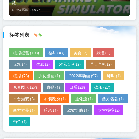
载
49264 阅读 ，
05-25
标签列表
模拟经营 (109)
格斗 (49)
美食 (7)
妖怪 (1)
无双 (4)
体感 (2)
次元百科 (3)
单人单机 (3)
模拟 (73)
少女漫画 (1)
2022年动画 (97)
即时 (1)
像素图形 (27)
俯视 (1)
日系 (28)
砍杀 (27)
平台游戏 (3)
乔装改扮 (1)
迪化流 (1)
西方名著 (1)
西方罗曼 (1)
暗杀 (1)
驾驶策略 (1)
太空模拟 (2)
钓鱼 (1)