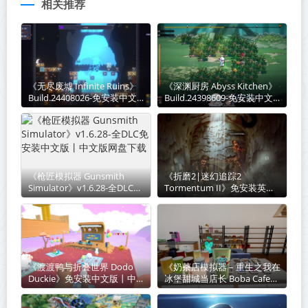
相关推荐
《无尽废墟 Infinite Ruins》
《深渊厨房 Abyss Kitchen》
Build.24408026-免安装中文
Build.24398609-免安装中文
版丨中文版网盘下载
版丨中文版网盘下载
《枪匠模拟器 Gunsmith
《折磨2|迷幻追踪2‌
Simulator》v1.6.28-全DLC免
Tormentum II》免安装英文
安装中文版丨中文版网盘下载
版丨中文版网盘下载
《渡渡鸭与折叠世界 Dodo
《奶茶店模拟器 – 重生之我在
Duckie》免安装中文版丨中
冰堡甜城当店长 Boba Cafe
文版网盘下载
Simulator》v1.034-免安装中
文版丨中文版网盘下载