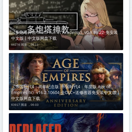
《多炮塔神教 Multi Turret Academy》v0.9.86.22-免安装
中文版丨中文版网盘下载
66276 阅读 ，
06-11
《帝国时代4：周年纪念版|帝国时代4：年度版 Age of
Empires IV》v16.2.10604-全DLC+送修改器免安装中文版丨
中文版网盘下载
63917 阅读 ，
06-03