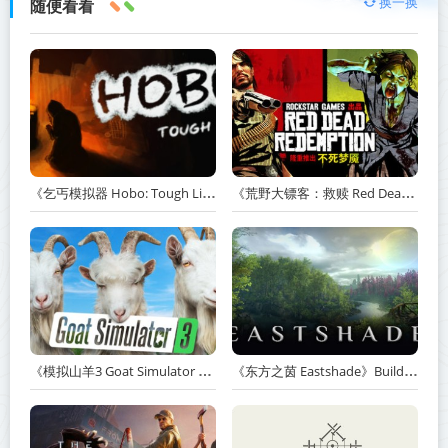
换一换
随便看看
《乞丐模拟器 Hobo: Tough Life》v1.20.010-赠原声带+解锁全人物满级通关存档+多项修改器【单机+联机】丨中文版网盘下载
《荒野大镖客：救赎 Red Dead Redemption》v1.0.42.46611-送修改器丨中文版网盘下载
《模拟山羊3 Goat Simulator 3》v1.2.0.2-全DLC+含重制版【单机+联机】【PC/手机双端】丨中文版网盘下载
《东方之茵 Eastshade》Build.20251455-免安装中文版丨中文版网盘下载