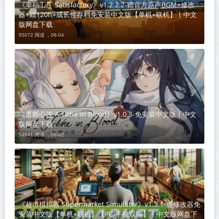
《幸福工厂 Satisfactory》v1.2.2.2-赠官方原声BGM+修改
器+赠120h+成长性存档免安装中文版【单机+联机】丨中文
版网盘下载
55072 阅读 ，
06-04
《血断心连 A Tithe in Blood》v1.0.3-免安装中文版丨中文
版网盘下载
54841 阅读 ，
06-02
《超市模拟器 Supermarket Simulator》v1.3.1-送修改器免
安装中文版【单机+联机】【PC/手机双端】丨中文版网盘下