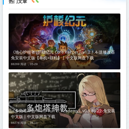
热门文章
《地心护核者|护核纪元 Core Keeper》v1.2.1.4-送修改器
免安装中文版【单机+联机】丨中文版网盘下载
88269 阅读 ，
05-29
《多炮塔神教 Multi Turret Academy》v0.9.86.22-免安装
中文版丨中文版网盘下载
66276 阅读 ，
06-11