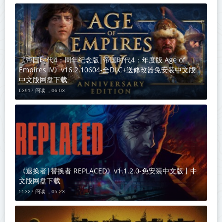
《帝国时代4：周年纪念版|帝国时代4：年度版 Age of
Empires IV》v16.2.10604-全DLC+送修改器免安装中文版丨
中文版网盘下载
63917 阅读 ，
06-03
《退换者|替换者 REPLACED》v1.1.2.0-免安装中文版丨中
文版网盘下载
55327 阅读 ，
05-23