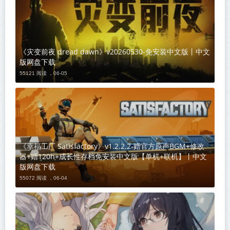
《灾变前夜 dread dawn》v20260530-免安装中文版丨中文
版网盘下载
55121 阅读 ，
06-05
《幸福工厂 Satisfactory》v1.2.2.2-赠官方原声BGM+修改
器+赠120h+成长性存档免安装中文版【单机+联机】丨中文
版网盘下载
55072 阅读 ，
06-04