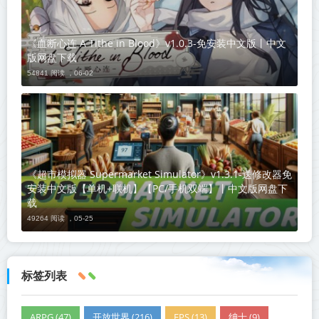
《血断心连 A Tithe in Blood》v1.0.3-免安装中文版丨中文
版网盘下载
54841 阅读 ，
06-02
《超市模拟器 Supermarket Simulator》v1.3.1-送修改器免
安装中文版【单机+联机】【PC/手机双端】丨中文版网盘下
载
49264 阅读 ，
05-25
标签列表
ARPG (47)
开放世界 (216)
FPS (13)
绅士 (9)