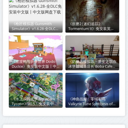
《枪匠模拟器 Gunsmith
《折磨2|迷幻追踪2‌
Simulator》v1.6.28-全DLC免
Tormentum II》免安装英文
安装中文版丨中文版网盘下载
版丨中文版网盘下载
《渡渡鸭与折叠世界 Dodo
《奶茶店模拟器 – 重生之我在
Duckie》免安装中文版丨中
冰堡甜城当店长 Boba Cafe
文版网盘下载
Simulator》v1.034-免安装中
文版丨中文版网盘下载
《水上乐园大亨 Aquapark
《神曲战姬：零域和鸣
Tycoon》v0.5.1-免安装中文
Valkyrie Tune Synthesis of
版丨中文版网盘下载
Souls》Build.23850624-免安
装中文版丨中文版网盘下载