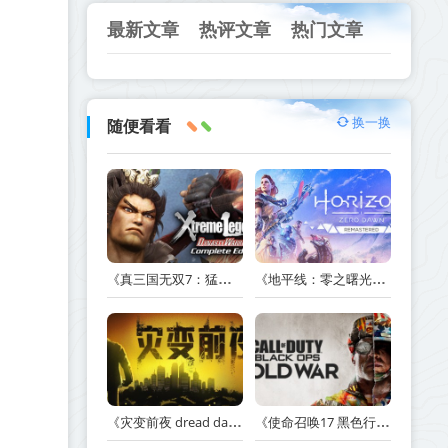
最新文章
热评文章
热门文章
换一换
随便看看
《真三国无双7：猛将传完全版 DYNASTY WARRIORS 7: Xtreme Legends Complete Edition》Build.3602035-免安装中文版【PC/手机双端】丨中文版
《地平线：零之曙光重制版 Horizon Zero Dawn Remastered》v1.5.89.0-送修改器丨中文版网盘下载
《灾变前夜 dread dawn》v20260530-免安装中文版丨中文版网盘下载
《使命召唤17 黑色行动 冷战 Call of Duty: Black Ops Cold War》v1.34.1.15931218-全DLC+送修改器丨中文版网盘下载