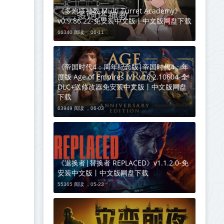
《多炮塔神教 Multi Turret Academy》
v0.9.86.22-免安装中文版丨中文版网盘下载
66340 阅读 ，
06-11
《帝国时代4：周年纪念版|帝国时代4：年
度版 Age of Empires IV》v16.2.10604-全
DLC+送修改器免安装中文版丨中文版网盘
下载
63949 阅读 ，
06-03
《退换者|替换者 REPLACED》v1.1.2.0-免
安装中文版丨中文版网盘下载
55365 阅读 ，
05-23