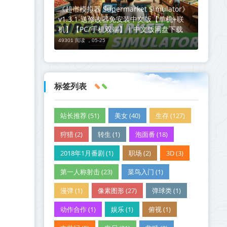
《超市模拟器 Supermarket Simulator》
v1.3.1-送修改器免安装中文版【单机+联
机】【PC/手机双端】丨中文版网盘下载
49301 阅读 ，
05-25
标签列表
站长推荐 (51)
美女 (40)
生存 (127)
狩猎 (2)
转生 (1)
泡面番 (18)
2018年1月番剧 (1)
职场 (2)
3D (3)
第一人称射击 (23)
菜鸟入门 (1)
漫弹 (1)
像素图形 (27)
弹球类 (1)
动作合作 (1)
娱乐 (1)
俯视 (1)