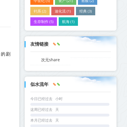
中世纪 (5)
丧尸 (21)
救赎 (2)
钓系 (2)
迪化流 (1)
经典 (3)
生存制作 (5)
航海 (1)
友情链接
道的剧
次元share
似水流年
今日已经过去
小时
这周已经过去
天
本月已经过去
天