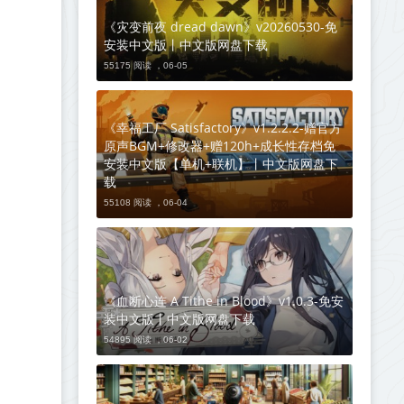
《灾变前夜 dread dawn》v20260530-免
安装中文版丨中文版网盘下载
55175 阅读 ，
06-05
《幸福工厂 Satisfactory》v1.2.2.2-赠官方
原声BGM+修改器+赠120h+成长性存档免
安装中文版【单机+联机】丨中文版网盘下
载
55108 阅读 ，
06-04
《血断心连 A Tithe in Blood》v1.0.3-免安
装中文版丨中文版网盘下载
54895 阅读 ，
06-02