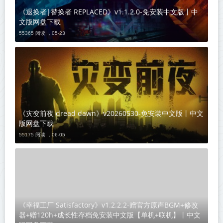
《退换者|替换者 REPLACED》v1.1.2.0-免安装中文版丨中
文版网盘下载
55365 阅读 ，
05-23
《灾变前夜 dread dawn》v20260530-免安装中文版丨中文
版网盘下载
55175 阅读 ，
06-05
《幸福工厂 Satisfactory》v1.2.2.2-赠官方原声BGM+修改
器+赠120h+成长性存档免安装中文版【单机+联机】丨中文