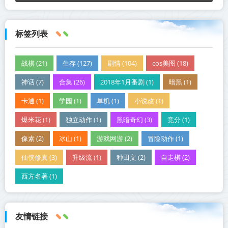
标签列表
战棋 (21)
生存 (127)
剧情 (104)
cos美图 (18)
神话 (7)
合集 (26)
2018年1月番剧 (1)
暗黑 (1)
卡通 (1)
学园 (1)
单机 (1)
小说改 (1)
爆米花 (1)
独立动作 (1)
黑暗奇幻 (3)
竞分 (1)
像素 (2)
冰山 (1)
游戏网游 (2)
冒险动作 (1)
仙侠修真 (3)
升级流 (1)
种田文 (2)
自走棋 (2)
西方名著 (1)
友情链接