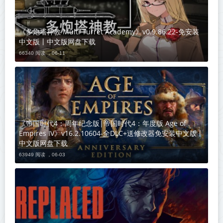
《多炮塔神教 Multi Turret Academy》v0.9.86.22-免安装
中文版丨中文版网盘下载
66340 阅读 ，
06-11
《帝国时代4：周年纪念版|帝国时代4：年度版 Age of
Empires IV》v16.2.10604-全DLC+送修改器免安装中文版丨
中文版网盘下载
63949 阅读 ，
06-03