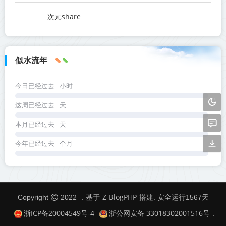
次元share
似水流年
今日已经过去
小时
这周已经过去
天
本月已经过去
天
今年已经过去
个月
Z-BlogPHP
Copyright
2022
. 基于
搭建. 安全运行
1567
天
浙ICP备20004549号-4
浙公网安备 33018302001516号
.