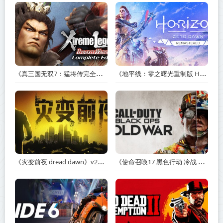
《真三国无双7：猛将传完全版 DYNASTY WARRIORS 7: Xtreme Legends Complete Edition》Build.3602035-免安装中文版【PC/手机双端】丨中文版
《地平线：零之曙光重制版 Horizon Zero Dawn Remastered》v1.5.89.0-送修改器丨中文版网盘下载
《灾变前夜 dread dawn》v20260530-免安装中文版丨中文版网盘下载
《使命召唤17 黑色行动 冷战 Call of Duty: Black Ops Cold War》v1.34.1.15931218-全DLC+送修改器丨中文版网盘下载