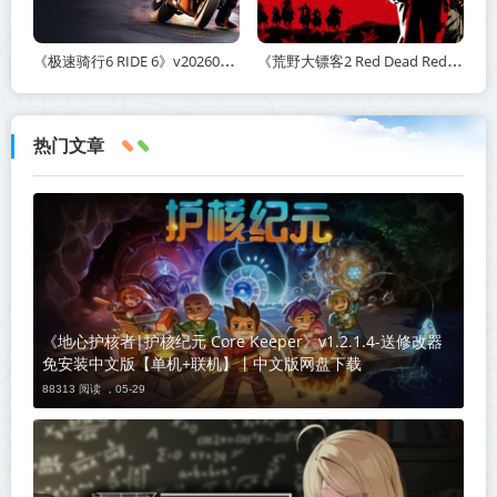
《极速骑行6 RIDE 6》v20260511-免安装中文版丨中文版网盘下载
《荒野大镖客2 Red Dead Redemption 2》v1491.50-打包mod+送修改器丨中文版网盘下载
热门文章
《地心护核者|护核纪元 Core Keeper》v1.2.1.4-送修改器
免安装中文版【单机+联机】丨中文版网盘下载
88313 阅读 ，
05-29