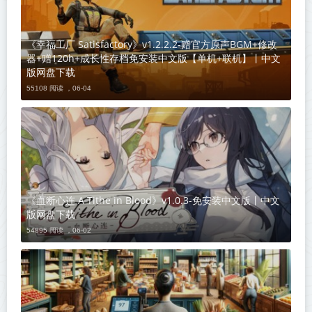
《幸福工厂 Satisfactory》v1.2.2.2-赠官方原声BGM+修改
器+赠120h+成长性存档免安装中文版【单机+联机】丨中文
版网盘下载
55108 阅读 ，
06-04
《血断心连 A Tithe in Blood》v1.0.3-免安装中文版丨中文
版网盘下载
54895 阅读 ，
06-02