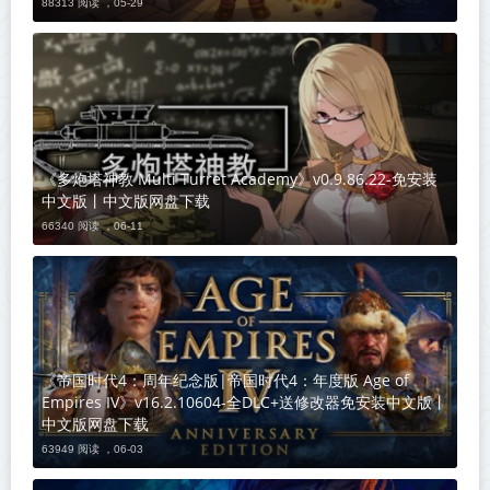
88313 阅读 ，
05-29
《多炮塔神教 Multi Turret Academy》v0.9.86.22-免安装
中文版丨中文版网盘下载
66340 阅读 ，
06-11
《帝国时代4：周年纪念版|帝国时代4：年度版 Age of
Empires IV》v16.2.10604-全DLC+送修改器免安装中文版丨
中文版网盘下载
63949 阅读 ，
06-03