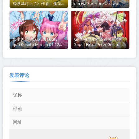
冷系草盯上了》作者：孤荷
nin wa Sorezore Uso wo
【完结】丨百度网盘免费txt
Tsuku 01-11 1080P MP4 简中
下载
2022年十月新番
夫妻以上 恋人未满 Fuufu
彼得·格里尔的贤者时间
Ijou Koibito Miman 01-12
Super Extra Peter Grill to
1080p 简体 mp4 2022年十月
Kenja no Jikan: Super Extra
新番
01-12 合集 1080p 简中 2022
年十月新番
发表评论