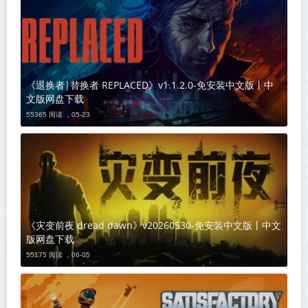
《退换者|替换者 REPLACED》v1.1.2.0-免安装中文版丨中
文版网盘下载
55365 阅读 ，
05-23
《灾变前夜 dread dawn》v20260530-免安装中文版丨中文
版网盘下载
55175 阅读 ，
06-05