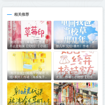
相关推荐
[都市言情]《草莓印》作者：
[都市言情]《重回我爸当校草
不止是颗菜【完结】丨小说资
那几年 完结+番外》作者：春
源百度网盘免费txt下载
风榴火【完结】丨小说资源百
度网盘免费txt下载
[都市言情]《暗格里的秘密 完
[网游竞技] 《始乱终弃校草室
结+番外》作者：耳东兔子
友后》作者：小鲤纱【完结】
【完结】丨小说资源百度网盘
丨百度网盘免费txt下载
免费txt下载
[近代现代] 《穿lo裙代课被清
4个人各自有着自己的秘密 4