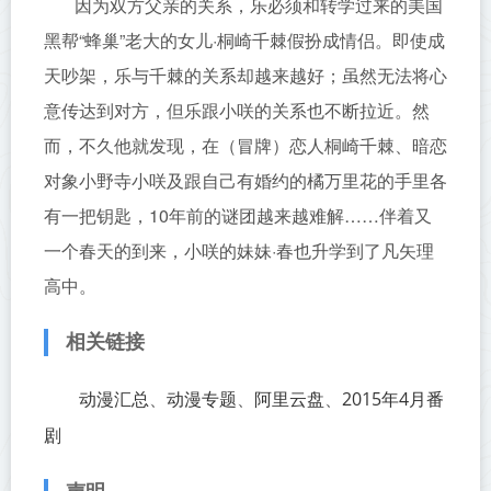
因为双方父亲的关系，乐必须和转学过来的美国
黑帮“蜂巢”老大的女儿·桐崎千棘假扮成情侣。即使成
天吵架，乐与千棘的关系却越来越好；虽然无法将心
意传达到对方，但乐跟小咲的关系也不断拉近。然
而，不久他就发现，在（冒牌）恋人桐崎千棘、暗恋
对象小野寺小咲及跟自己有婚约的橘万里花的手里各
有一把钥匙，10年前的谜团越来越难解……伴着又
一个春天的到来，小咲的妹妹·春也升学到了凡矢理
高中。
相关链接
动漫汇总
动漫专题
阿里云盘
2015年4月番
、
、
、
剧