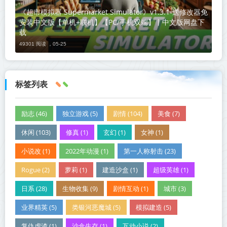
《超市模拟器 Supermarket Simulator》v1.3.1-送修改器免
安装中文版【单机+联机】【PC/手机双端】丨中文版网盘下
载
49301 阅读 ，
05-25
标签列表
励志 (46)
独立游戏 (5)
剧情 (104)
美食 (7)
休闲 (103)
修真 (1)
玄幻 (1)
女神 (1)
小说改 (1)
2022年动漫 (1)
第一人称射击 (23)
Rogue (2)
萝莉 (1)
建造沙盒 (1)
超级英雄 (1)
日系 (28)
生物收集 (9)
剧情互动 (1)
城市 (3)
业界精英 (5)
类银河恶魔城 (5)
模拟建造 (5)
复仇虐渣 (1)
沙盒生存 (1)
互动小说 (2)