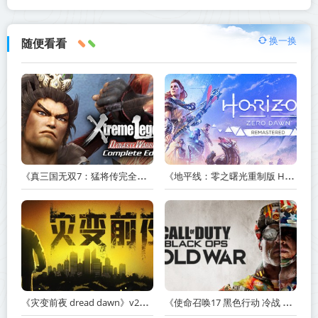
换一换
随便看看
《真三国无双7：猛将传完全版 DYNASTY WARRIORS 7: Xtreme Legends Complete Edition》Build.3602035-免安装中文版【PC/手机双端】丨中文版
《地平线：零之曙光重制版 Horizon Zero Dawn Remastered》v1.5.89.0-送修改器丨中文版网盘下载
《灾变前夜 dread dawn》v20260530-免安装中文版丨中文版网盘下载
《使命召唤17 黑色行动 冷战 Call of Duty: Black Ops Cold War》v1.34.1.15931218-全DLC+送修改器丨中文版网盘下载