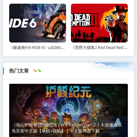
《极速骑行6 RIDE 6》v20260511-免安装中文版丨中文版网盘下载
《荒野大镖客2 Red Dead Redemption 2》v1491.50-打包mod+送修改器丨中文版网盘下载
热门文章
《地心护核者|护核纪元 Core Keeper》v1.2.1.4-送修改器
免安装中文版【单机+联机】丨中文版网盘下载