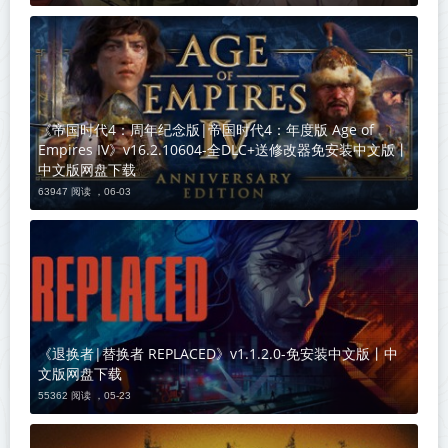
《帝国时代4：周年纪念版|帝国时代4：年度版 Age of
Empires IV》v16.2.10604-全DLC+送修改器免安装中文版丨
中文版网盘下载
63947 阅读 ，
06-03
《退换者|替换者 REPLACED》v1.1.2.0-免安装中文版丨中
文版网盘下载
55362 阅读 ，
05-23