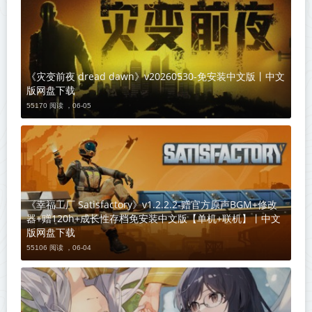
《灾变前夜 dread dawn》v20260530-免安装中文版丨中文
版网盘下载
55170 阅读 ，
06-05
《幸福工厂 Satisfactory》v1.2.2.2-赠官方原声BGM+修改
器+赠120h+成长性存档免安装中文版【单机+联机】丨中文
版网盘下载
55106 阅读 ，
06-04