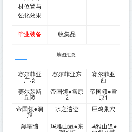
材位置与
强化效果
毕业装备
收集品
地图汇总
赛尔菲亚东
赛尔菲亚
赛尔菲亚
西
广场
赛尔瑟斯
帝国领●雪原
帝国领●雪
丘陵
2
原1
帝国领●洞
水之遗迹
巨鸡巢穴
窟
黑曜馆
玛雅山道●东
玛雅山道●