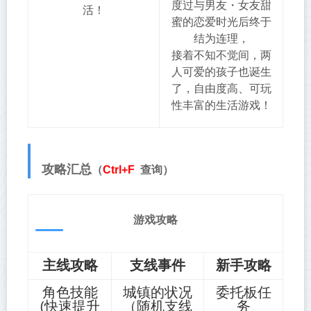
度过与男友・女友甜
活！
蜜的恋爱时光后终于
结为连理，
接着不知不觉间，两
人可爱的孩子也诞生
了，自由度高、可玩
性丰富的生活游戏！
攻略汇总
（
Ctrl+F
查询）
游戏攻略
主线攻略
支线事件
新手攻略
角色技能
城镇的状况
委托板任
(快速提升
（随机支线
务