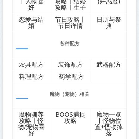
丨人物喜
攻略丨结婚
(好感度)
好
攻略丨生子
恋爱与结
节日攻略丨
日历与祭
婚
节日详情
典
各种配方
农具配方
装饰配方
武器配方
料理配方
药学配方
魔物（宠物）相关
魔物驯养
BOOS捕捉
魔物一览
攻略丨怪
攻略
丨怪物位
物/宠物喜
置+怪物掉
好
落