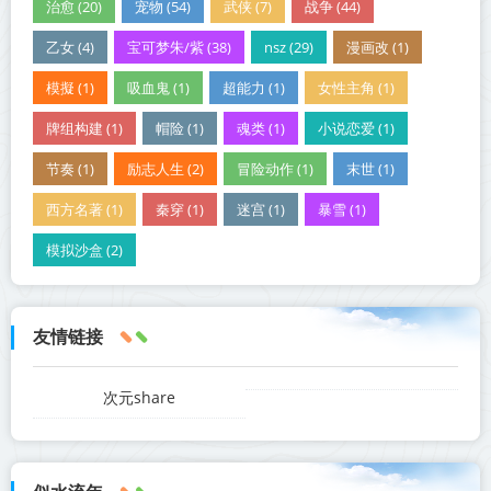
治愈 (20)
宠物 (54)
武侠 (7)
战争 (44)
乙女 (4)
宝可梦朱/紫 (38)
nsz (29)
漫画改 (1)
模擬 (1)
吸血鬼 (1)
超能力 (1)
女性主角 (1)
牌组构建 (1)
帽险 (1)
魂类 (1)
小说恋爱 (1)
节奏 (1)
励志人生 (2)
冒险动作 (1)
末世 (1)
西方名著 (1)
秦穿 (1)
迷宫 (1)
暴雪 (1)
模拟沙盒 (2)
友情链接
次元share