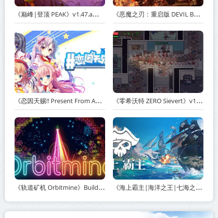
《巅峰|登顶 PEAK》v1.47.a【单机+联机】丨中文版网盘下载
《恶魔之刃：重启版 DEVIL BLADE REBOOT》v1.2.4-免安装中文版丨中文版网盘下载
《恋因天赐!! Present From Angel Template!! An Angel's Gift》Build.23930554-免安装中文版丨中文版网盘下载
《零希沃特 ZERO Sievert》v1.2.59-免安装中文版丨中文版网盘下载
《轨道矿机 Orbitmine》Build.24135737-免安装中文版丨中文版网盘下载
《海上霸主|海洋之王|七海之王 King of Seas》v1.20-免安装中文版丨中文版网盘下载