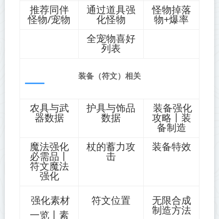
推荐同伴
通过道具强
怪物掉落
怪物/宠物
化怪物
物+爆率
全宠物喜好
列表
装备（符文）相关
农具与武
护具与饰品
装备强化
器数据
数据
攻略丨装
备制造
魔法强化
杖的蓄力攻
装备特效
必需品丨
击
符文魔法
强化
强化素材
符文位置
无限合成
制造方法
一览丨素