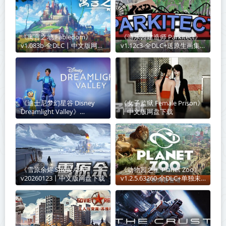
《寓言之地 Fabledom》
《游乐园建造师 Parkitect》
v1.083b-全DLC丨中文版网盘
v1.12c3-全DLC+送原生画集
下载
丨中文版网盘下载
《迪士尼梦幻星谷 Disney
《女子监狱 Female Prison》
Dreamlight Valley》
丨中文版网盘下载
v1.20.11.14-豪华版+全
DLC+送修改器丨中文版网盘
下载
《雪原余烬 Snow Ash》
《动物园之星 Planet Zoo》
v20260123丨中文版网盘下载
v1.2.5.63260-全DLC+单独未
加密补丁+修改器丨中文版网
盘下载