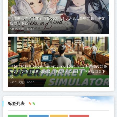
《血断心连 A Tithe in Blood》v1.0.3-免安装中文版丨中文
版网盘下载
54895 阅读 ，
06-02
《超市模拟器 Supermarket Simulator》v1.3.1-送修改器免
安装中文版【单机+联机】【PC/手机双端】丨中文版网盘下
载
49301 阅读 ，
05-25
标签列表