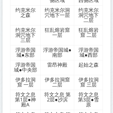
侧区域
西侧区域
约克米尔
约克米尔洞
约克米尔
之森
穴地下一层
洞穴地下
二层
约克米尔
狂乱熔岩窟
狂乱熔岩
洞穴地下
一层
窟 二层
三层
浮游帝国
浮游帝国城●
浮游帝国
城●东部
南部
城●西部
浮游帝国
雷昂神殿
起始之森
城●中央部
伊多拉洞
伊多拉洞窟
伊多拉洞
窟 一层
二层
窟 三层
符文之息
符文之息 第
符文之息
第1层●神
2层●沙滨
第3层●雪
殿A
原