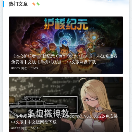
热门文章
《地心护核者|护核纪元 Core Keeper》v1.2.1.4-送修改器
免安装中文版【单机+联机】丨中文版网盘下载
88305 阅读 ，
05-29
《多炮塔神教 Multi Turret Academy》v0.9.86.22-免安装
中文版丨中文版网盘下载
66332 阅读 ，
06-11