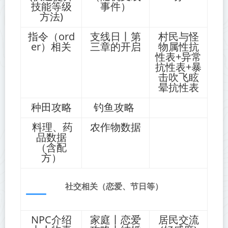
技能等级
事件）
方法)
指令（ord
支线日丨第
村民与怪
er）相关
三章的开启
物属性抗
性表+异常
抗性表+暴
击吹飞眩
晕抗性表
种田攻略
钓鱼攻略
料理、药
农作物数据
品数据
（含配
方）
社交相关（恋爱、节日等）
NPC介绍
家庭丨恋爱
居民交流