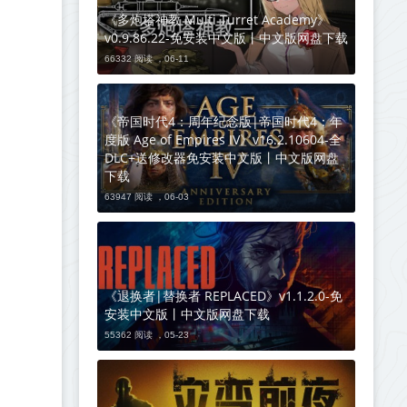
《多炮塔神教 Multi Turret Academy》
v0.9.86.22-免安装中文版丨中文版网盘下载
66332 阅读 ，
06-11
《帝国时代4：周年纪念版|帝国时代4：年
度版 Age of Empires IV》v16.2.10604-全
DLC+送修改器免安装中文版丨中文版网盘
下载
63947 阅读 ，
06-03
《退换者|替换者 REPLACED》v1.1.2.0-免
安装中文版丨中文版网盘下载
55362 阅读 ，
05-23