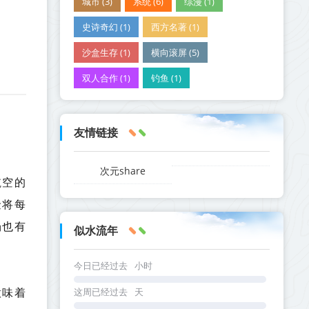
城市 (3)
系统 (6)
综漫 (1)
史诗奇幻 (1)
西方名著 (1)
沙盒生存 (1)
横向滚屏 (5)
双人合作 (1)
钓鱼 (1)
友情链接
次元share
航空的
金将每
场也有
似水流年
今日已经过去
小时
意味着
这周已经过去
天