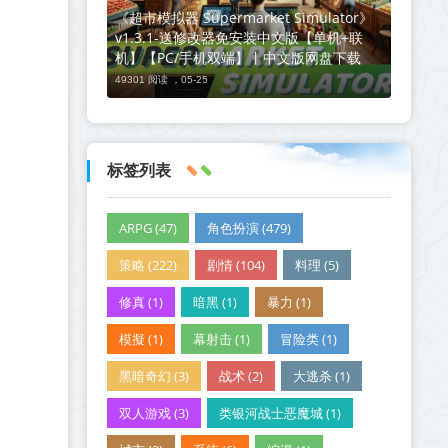
《超市模拟器 Supermarket Simulator》
v1.3.1-送修改器免安装中文版【单机+联
机】【PC/手机双端】丨中文版网盘下载
49301 阅读 ，
05-25
标签列表
ARPG (47)
角色扮演 (479)
策略 (222)
剧情 (104)
料理 (5)
修真 (1)
暗黑 (1)
暴力 (1)
模擬 (1)
幕射击 (1)
冒险类 (1)
黑暗奇幻 (3)
战术 (2)
大逃杀 (1)
双人游戏 (3)
类银河战士恶魔城 (1)