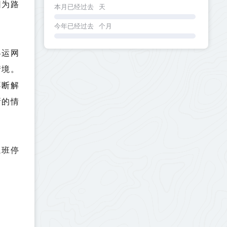
因为路
本月已经过去
天
今年已经过去
个月
客运网
情境。
不断解
新的情
航班停