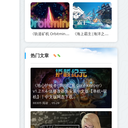
《轨道矿机 Orbitmine》Build.24135737-免安装中文版丨中文版网盘下载
《海上霸主|海洋之王|七海之王 King of Seas》v1.20-免安装中文版丨中文版网盘下载
热门文章
《地心护核者|护核纪元 Core Keeper》
v1.2.1.4-送修改器免安装中文版【单机+联
机】丨中文版网盘下载
88305 阅读 ，
05-29