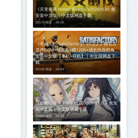
《灾变前夜 dread dawn》v20260530-免
安装中文版丨中文版网盘下载
55170 阅读 ，
06-05
《幸福工厂 Satisfactory》v1.2.2.2-赠官方
原声BGM+修改器+赠120h+成长性存档免
安装中文版【单机+联机】丨中文版网盘下
载
55106 阅读 ，
06-04
《血断心连 A Tithe in Blood》v1.0.3-免安
装中文版丨中文版网盘下载
54895 阅读 ，
06-02